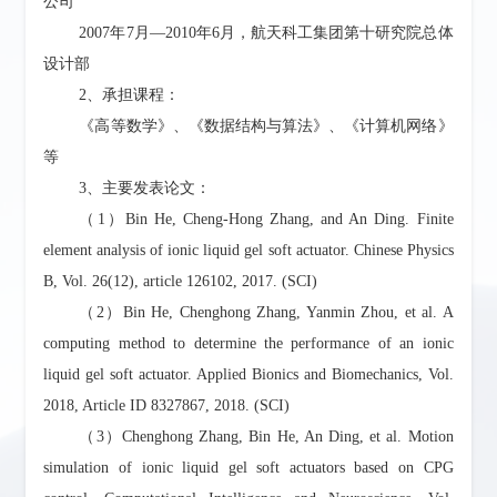
公司
2007年7月—2010年6月，航天科工集团第十研究院总体
设计部
2、承担课程：
《高等数学》、《数据结构与算法》、《计算机网络》
等
3、主要发表论文：
（
1
）
Bin He, Cheng-Hong Zhang, and An Ding. Finite
element analysis of ionic liquid gel soft actuator. Chinese Physics
B, Vol. 26(12), article 126102, 2017. (SCI)
（
2
）
Bin He, Chenghong Zhang, Yanmin Zhou, et al. A
computing method to determine the performance of an ionic
liquid gel soft actuator. Applied Bionics and Biomechanics, Vol.
2018, Article ID 8327867, 2018. (SCI)
（
3
）
Chenghong Zhang, Bin He, An Ding, et al. Motion
simulation of ionic liquid gel soft actuators based on CPG