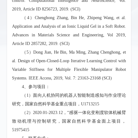
control. Computational Intelligence and Neuroscience, Vol.
2019, Article ID 8256723, 2019. (SCI)
（
4
）
Chenghong Zhang, Bin He, Zhipeng Wang, et al.
Application and Analysis of an Ionic Liquid Gel in a Soft Robot.
Advances in Materials Science and Engineering, Vol 2019,
Article ID 2857282, 2019. (SCI)
（
5
）
Dong Jian, He Bin, Ma Ming, Zhang Chenghong, et
al. Design of Open-Closed-Loop Iterative Learning Control with
Variable Stiffness for Multiple Flexible Manipulator Robot
Systems. IEEE Access, 2019, Vol. 7: 23163-23168 (SCI)
4、参与项目：
（1）面向人机协同的机器人智能制造感知与作业理论
研究，国家自然科学基金重点项目，U1713215
（2）2020.01-2023.12，“感驱一体化变刚度软体机械臂
致动机理与控制研究，国家自然科学基金面上项目，
51975415