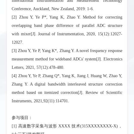
International Instrumentation and Measurement Technology
Conference, Auckland, New Zealand, 2019: 1-6.
[2] Zhou Y, Ye P*, Yang K, Zhao Y. Method for correcting
overlapping band phase difference of parallel ADC structure
with mixer[J]. Journal of Instrumentation, 2020, 15(12):12027-
12027.
[3] Zhou Y, Ye P, Yang K*, Zhang Y. A novel frequency response
measurement method for wideband ADCs' system[J]. Electronics
Letters, 2021, 57(12):478-480.
[4] Zhou Y, Ye P, Zhang Q*, Yang K, Jiang J, Huang W, Zhao Y,
Zhang Y. A digital bandwidth interleaved structure correction
method based on itemized correction[J]. Review of Scientific
Instruments, 2021,92(11):114701.
参与项目：
[1] 高速数字采集与波形 XXXX 技术(315XXXXXXXX-X)，