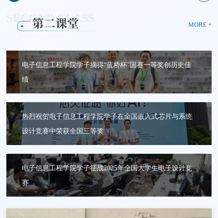
专利13项，软件著作权8项，发...
膜的制备及性质，低温物理学报，2016，...
Measurement Technology C...
中文论文等十余篇。1、工作经历：2020年7月...
tunable optoelectronic oscillator b...
工程专业《移动通信》、《...
机软件著作权4项，外观专利2项。2018年飞...
理，化学合成，材料催化，三废处...
干”。曾参研过国家973项目、国家自然科...
（AMD）中国有限公司 2014.07—2015.07 上...
向：无人系统非线性控制，容错控制，吊...
（双语），模拟电子技术（双语）、数字信号处...
心及CSCD核心论文8篇，授权发明专利1项。...
2022，在研项目。2、贵州省科学技术基金项目《...
作者或通讯作者身份发表学术论文50余篇...
物理》课程荣获贵州省级“金课”（课...
Interf., Appl. Surf. Sci.,等...
基础》、《电子电路分析与设计》（教...
考核合格，并取得ISEC课程教学资质。先后...
期刊、会议论文8余篇。指导学生参与专业竞赛获得国家级一等奖2
部级奖励
余个，发表文章10余篇。研究方向：低频无线电能传输。曾主持与参
术论文6篇（SCI检索4篇，EI检索1篇，中文核心1篇）
SECOND CLASS
第二课堂
项、二等奖2项，省级一等奖3项、三等奖与...
与的项目：(1) 贵州省科技厅，无研发活...
MORE +
电子信息工程学院学子摘得“蓝桥杯”国赛一等奖创历史佳
绩
热烈祝贺电子信息工程学院学子在全国嵌入式芯片与系统
设计竞赛中荣获全国三等奖
电子信息工程学院学子征战2025年全国大学生电子设计竞
赛