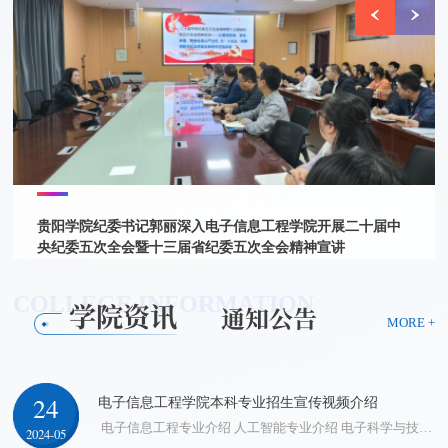
贵阳学院纪委书记郭丽深入电子信息工程学院开展二十届中
央纪委五次全会暨十三届省纪委五次全会精神宣讲
COLLEGE INFORMATION
学院资讯
通知公告
MORE +
24
14
电子信息工程学院本科专业招生宣传视频介绍
【最新】2023年博士招聘
​ 2023年电子信息工程学院为了加强学科建设，实施人才强院战略，需要引进优秀博士。具体专业要求如下：信息与通信工程、电子科学与技术、控制科学与工程和计算机科学与技术等电子信息类相关学科专业。 联系人:王老师（校人事处） 联系电话:0851-85231948 彭老师（专业学院负责人） 联系电话：1376508905
电子信息工程专业介绍 人工智能专业介绍 电子科学与技术专业介
2024-05
2023-03