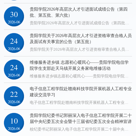
贵阳学院2026年高层次人才引进面试成绩公告​（第四
30
批、第五批、第六批）
2026-06
贵阳学院2026年高层次人才引进面试成绩公告（第四批、第五批、第六批）根据《贵阳学院2026年度高层次人才引进公告》规定，经报名、资格审查及面试程序，现将面试成绩予以公布，具体如下：一、面试成绩详见附件《贵阳学院2026年高层次人才引进面试成绩（第四批、第五批、第六批）》。二、联系方式。如对此成绩有疑问的，请向二级学院和人事处反映。1.二级学院：详见《贵阳学院2026年度高层次人才引进公告》“附件1贵阳学院2026年...
贵阳学院关于2026年高层次人才引进资格审查合格人员
24
及面试有关事宜的公告（第五批）
2026-06
贵阳学院关于2026年高层次人才引进资格审查合格人员及面试有关事宜的公告（第五批）各位应聘人员：根据《贵阳学院2026年度高层次人才引进公告》精神，按照“成熟一批、面试一批、招满为止”的原则，现就本次资格审查合格人员及面试有关事宜公告如下：一、资格审查合格人员经网上报名、资格审查，现将本次资格审查合格人员名单予以公布，具体见附件1。二、面试有关安排（一）对象资格审查合格人员。（二）时间、地点和方式面试将...
维修服务进乡镇 志愿初心暖民心——贵阳学院电信学
24
院学生支部赴天马镇开展义务家电维修活动
2026-06
维修服务进乡镇志愿初心暖民心——贵阳学院电信学院学生支部赴天马镇开展义务家电维修活动2026年6月18日，贵阳学院电子信息工程学院学生支部志愿服务队走进黔东南州岑巩县天马镇，开展公益义务家电维修活动。 此次义务家电维修志愿服务活动，既传递了志愿服务的温度，也让青年学生在基层实践中锤炼了专业本领、践行了服务初心，为校地联动助力乡村振兴注入了青春力量。电子信息工程学院2026年6月23日一审一校：沈承舒二审...
电子信息工程学院赴赣南科技学院开展机器人工程专业
22
建设交流学习
2026-06
电子信息工程学院赴赣南科技学院开展机器人工程专业建设交流学习2026年6月15日，经教育部长江学者特聘教授、北京工业大学石照耀教授牵线引荐，贵阳学院电子信息工程学院院长彭晓珊与田洪兴老师一行，赴赣南科技学院智能制造与材料工程学院，就机器人工程专业建设开展交流学习。此次活动是电子信息工程学院深化新工科建设、提升专业办学质量的重要举措，石照耀教授的专业搭桥为两校跨区域经验共享提供了关键支撑。赣南科技学院副...
贵阳学院纪委书记郭丽深入电子信息工程学院开展二十
10
届中央纪委五次全会暨十三届省纪委五次全会精神宣讲
2026-06
​校纪委书记郭丽深入电子信息工程学院开展二十届中央纪委五次全会暨十三届省纪委五次全会精神宣讲2026年6月9日中午，贵阳学院党委常委、纪委书记郭丽走进电子信息工程学院，开展二十届中央纪委五次全会暨十三届省纪委五次全会精神宣讲，学院全体教职工及学生代表参加，学院党委书记李旭主持宣讲会。郭丽解读了中央纪委五次全会的时代背景与核心要义，围绕“更高标准、更实举措”主线，聚焦习近平总书记“三个更加”工作要求，...