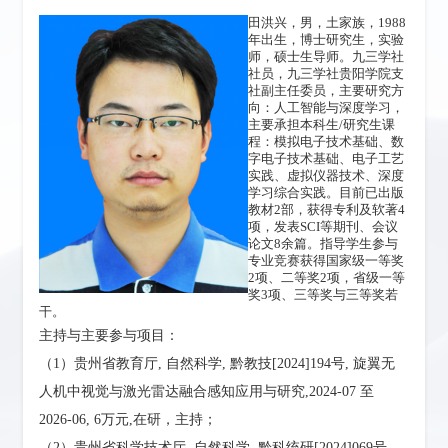
田洪兴，男，土家族，1988
年出生，博士研究生，实验
师，硕士生导师。九三学社
社员，九三学社贵阳学院支
社副主任委员，主要研究方
向：人工智能与深度学习，
主要承担本科生/研究生课
程：模拟电子技术基础、数
字电子技术基础、电子工艺
实践、虚拟仪器技术、深度
学习综合实践。目前已出版
教材2部，获得专利及软著4
项，发表SCI等期刊、会议
论文8余篇。指导学生参与
专业竞赛获得国家级一等奖
2项、二等奖2项，省级一等
奖3项、三等奖与三等奖若
干。
主持与主要参与项目：
（1）贵州省教育厅, 自然科学, 黔教技[2024]194号, 旋翼无
人机中视觉与激光雷达融合感知应用与研究,2024-07 至
2026-06, 6万元,在研，主持；
（2）贵州省科学技术厅, 自然科学, 黔科统研[2024]069号,